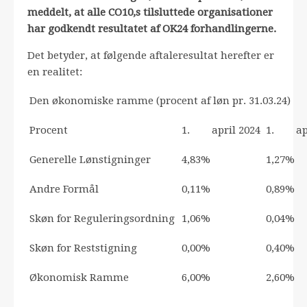
meddelt, at alle CO10,s tilsluttede organisationer
har godkendt resultatet af OK24 forhandlingerne.
Det betyder, at følgende aftaleresultat herefter er
en realitet:
Den økonomiske ramme (procent af løn pr. 31.03.24)
Procent
1. april 2024
1. apr
Generelle Lønstigninger
4,83%
1,27%
Andre Formål
0,11%
0,89%
Skøn for Reguleringsordning
1,06%
0,04%
Skøn for Reststigning
0,00%
0,40%
Økonomisk Ramme
6,00%
2,60%