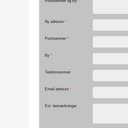
Postnummer og By
*
Ny adresse
*
Postnummer
*
By
*
Telefonnummer
Email adresse
*
Evt. bemærkninger