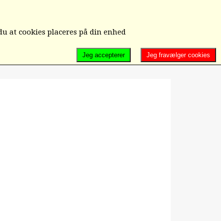
D/UD-MELDELSE/ÆNDRING/KONTAKT OS
du at cookies placeres på din enhed
Jeg accepterer
Jeg fravælger cookies