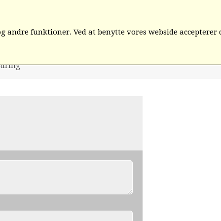
D
ORGANISATIONEN
KREDS 1- 6
KREDS 7-12
IN
 andre funktioner. Ved at benytte vores webside accepterer 
dring