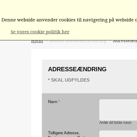
FORSIDEN
BESTYRELSEN/FORMÆN
Denne webside anvender cookies til navigering på webside og
Se vores cookie politik her
Hjem
Ind/ud-meldelse/Ændring
Adresseæn
ADRESSEÆNDRING
* SKAL UDFYLDES
Navn
*
Anfør dit fulde navn
Tidligere Adresse,