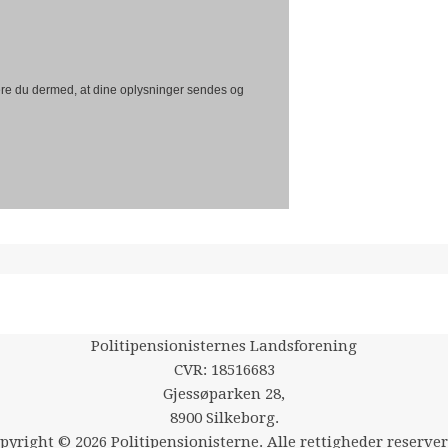
re du dermed, at dine oplysninger sendes og
Politipensionisternes Landsforening
CVR: 18516683
Gjessøparken 28,
8900 Silkeborg.
pyright © 2026 Politipensionisterne. Alle rettigheder reserver