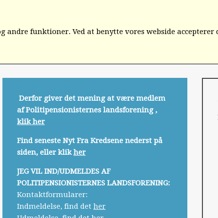
D
ORGANISATIONEN
KREDS 1- 6
KREDS 7-12
IN
 andre funktioner. Ved at benytte vores webside accepterer 
Derfor giver det mening at være medlem
af Politipensionisternes landsforening ,
klik her
Find seneste Nyt Fra Kredsene nederst på
siden, eller klik
her
JEG VIL IND/UDMELDES AF
POLITIPENSIONISTERNES LANDSFORENING:
Kontaktformularer:
Indmeldelse, find det
her