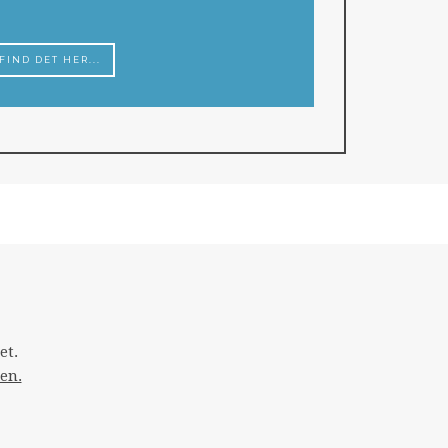
FIND DET HER...
et.
en.