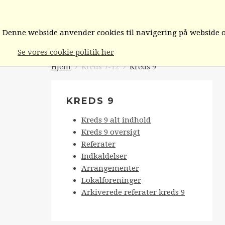
FORSIDEN
BESTYRELSEN/FORMÆN
Denne webside anvender cookies til navigering på webside og
Se vores cookie politik her
Hjem
Kreds 7-12
Kreds 9
KREDS 9
Kreds 9 alt indhold
Kreds 9 oversigt
Referater
Indkaldelser
Arrangementer
Lokalforeninger
Arkiverede referater kreds 9