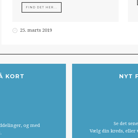
FIND DET HER...
25. marts 2019
Å KORT
NYT 
Se det sene
ddelinger, og med
Vælg din kreds, elle
.