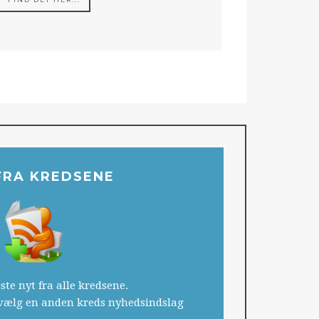
FRA KREDSENE
ste nyt fra alle kredsene.
r vælg en anden kreds nyhedsindslag