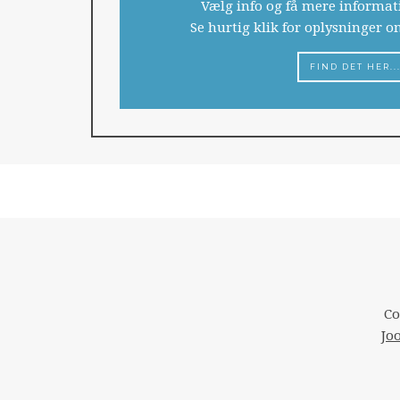
Vælg info og få mere informa
Se hurtig klik for oplysninger 
FIND DET HER..
Co
Jo