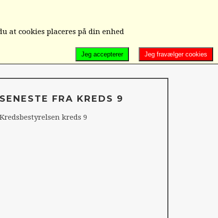
D/UD-MELDELSE/ÆNDRING/KONTAKT OS
du at cookies placeres på din enhed
Jeg accepterer
Jeg fravælger cookies
SENESTE FRA KREDS 9
Kredsbestyrelsen kreds 9