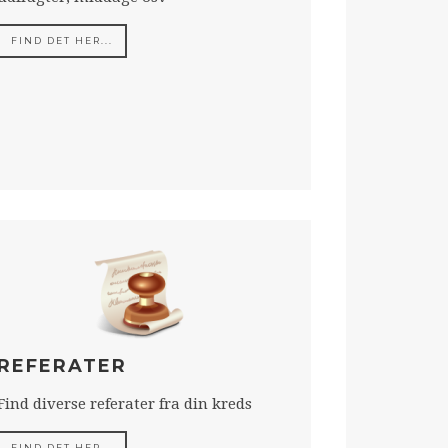
FIND DET HER...
REFERATER
Find diverse referater fra din kreds
FIND DET HER...