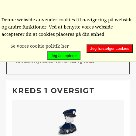
Denne webside anvender cookies til navigering på webside
og andre funktioner. Ved at benytte vores webside
Hjem
Kredsene 1-6
Kreds 1
accepterer du at cookies placeres på din enhed
Se vores cookie politik her
SENESTE FRA KREDS 1
Jeg fravælger cookies
Jeg accepterer
Kredsbestyrelsen, navn, tlf, og mail
KREDS 1 OVERSIGT