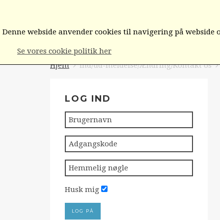
FORSIDEN
BESTYRELSEN/FORMÆN
Denne webside anvender cookies til navigering på webside og
Se vores cookie politik her
Hjem
Ind/ud-meldelse/Ændring/Kontakt os
LOG IND
Husk mig
LOG PÅ