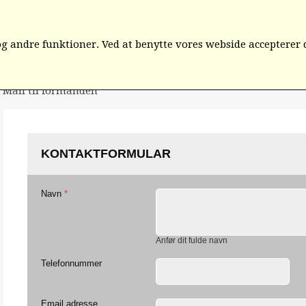
D
ORGANISATIONEN
KREDS 1- 6
KREDS 7-12
IN
 andre funktioner. Ved at benytte vores webside accepterer 
Mail til formanden
KONTAKTFORMULAR
Navn
*
Anfør dit fulde navn
Telefonnummer
Email adresse