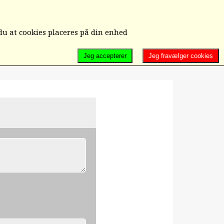
D/UD-MELDELSE/ÆNDRING/KONTAKT OS
du at cookies placeres på din enhed
Jeg accepterer
Jeg fravælger cookies